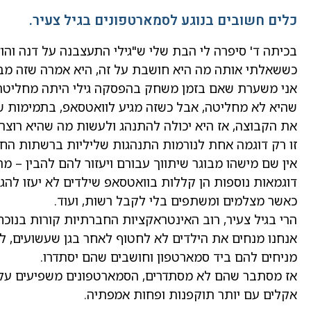
כלים חשובים בנוגע לסמארטפונים בגיל צעיר.
בכיתה ד' סיפרה לי הבת שלי ש"גילי התעצבנה על דנה וה
כששאלתי אותה מה היא חושבת על זה, היא אמרה שזה מבא
אני משערת שאם בזמן משחק בהפסקה גילי היתה מחליטה 
שהיא לא מחליטה, אבל כשזה מגיע לוואטסאפ, בתמימות ש
את הקבוצה, אז היא יכולה להתנהג ולעשות מה שהיא רוצה ו
זו רק דוגמה אחת לנורמות התנהגות שליליות ברשתות החב
אין שם מישהו מבוגר שיתווך עבורם ויעזור להם להבין – מה 
דוגמאות נוספות הן קללות בוואטסאפ שילדים לא יעזו להגי
כאשר מצלמים ומשתפים בלי לקבל רשות, ועוד.
הרי בגיל צעיר, רוב האינטראקציות החברתיות קורות בנוכ
אנחנו מנחים את הילדים לא לחטוף לאחר בגן שעשועים, לא
מניחים להם ביד סמארטפון וחושבים שהם יסתדרו.
אז מסתבר שהם לא מסתדרים, הסמארטפונים משפיעים על ה
אקלים עם יותר תוקפנות ופחות אמפתיה.