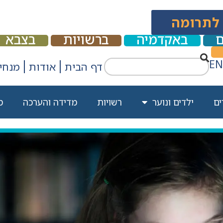
לתרומה
ם
באקדמיה
ברשויות
בצבא
EN
דף הבית
אודות
מנחים
ים
ילדים ונוער
רשויות
מדידה והערכה
מ