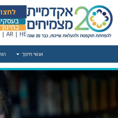
לחצו 
בעסקי
בחינוך
|
AR
|
HE
אנשי חינוך
הור