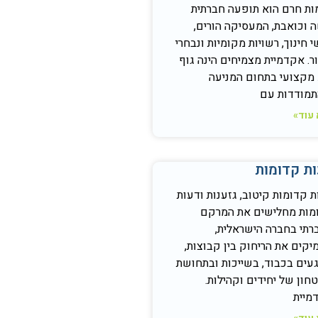
ות חרם הוא תופעה חברתית
 וכואבת, המעסיקה הורים,
 חינוך, רשויות מקומיות ונבחרי
ר. אקדמיית מצמיחים הינה גוף
 מקצועי בתחום המניעה
תמודדות עם
עוד»
ת קדומות
 קדומות קיטוב, גזענות ודעות
מות מחלישים את המרקם
רתי בחברה הישראלית,
יקים את הריחוק בין קבוצות,
געים בכבוד, בשייכות ובתחושת
חון של יחידים וקהילות.
מיית