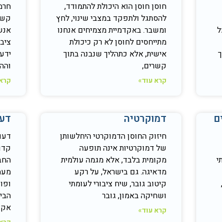
חוסן חוסן הוא היכולת להתמודד,
חרמ
להסתגל ולתפקד במצבי שינוי, לחץ
קשה
ל
ומשבר. באקדמיית מצמיחים אנחנו
אנשי
מתייחסים לחוסן לא רק כיכולת
ציבו
ך
אישית, אלא כתהליך שנבנה בתוך
ידע
קשרים,
והה
קרא עוד»
קרא 
ם
דמוקרטיה
דעו
חיזוק החוסן הדמוקרטי היחלשותן
דעות
של דמוקרטיות אינה תופעה
קדו
י
מקומית בלבד, אלא מגמה עולמית
החב
מדאיגה. גם בישראל, על רקע
מעמ
קיטוב גובר, שיח ציבורי לעומתי
ופו
ושחיקה באמון, גובר
הביט
אקד
קרא עוד»